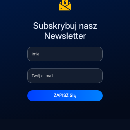
Subskrybuj nasz
Newsletter