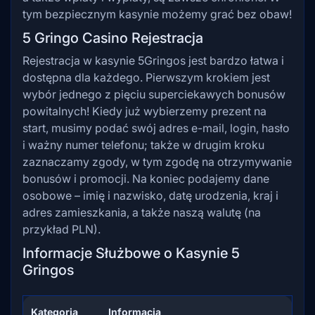
tym bezpiecznym kasynie możemy grać bez obaw!
5 Gringo Casino Rejestracja
Rejestracja w kasynie 5Gringos jest bardzo łatwa i
dostępna dla każdego. Pierwszym krokiem jest
wybór jednego z pięciu superciekawych bonusów
powitalnych! Kiedy już wybierzemy prezent na
start, musimy podać swój adres e-mail, login, hasło
i ważny numer telefonu; także w drugim kroku
zaznaczamy zgody, w tym zgodę na otrzymywanie
bonusów i promocji. Na koniec podajemy dane
osobowe – imię i nazwisko, datę urodzenia, kraj i
adres zamieszkania, a także naszą walutę (na
przykład PLN).
Informacje Służbowe o Kasynie 5
Gringos
Kategoria
Informacja