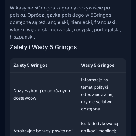
W kasynie 5Gringos zagramy oczywiście po
polsku. Oprócz języka polskiego w 5Gringos
dostępne są też: angielski, niemiecki, francuski,
włoski, węgierski, norweski, rosyjski, portugalski,
hiszpański.
Zalety i Wady 5 Gringos
Zalety 5 Gringos
Wady 5 Gringos
Informacje na
temat polityki
Duży wybór gier od różnych
odpowiedzialnej
dostawców
gry nie są łatwo
dostępne
Brak dedykowanej
Atrakcyjne bonusy powitalne i
aplikacji mobilnej;