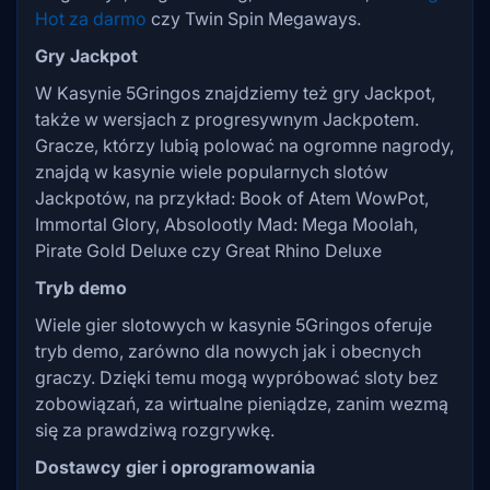
Hot za darmo
czy Twin Spin Megaways.
Gry Jackpot
W Kasynie 5Gringos znajdziemy też gry Jackpot,
także w wersjach z progresywnym Jackpotem.
Gracze, którzy lubią polować na ogromne nagrody,
znajdą w kasynie wiele popularnych slotów
Jackpotów, na przykład: Book of Atem WowPot,
Immortal Glory, Absolootly Mad: Mega Moolah,
Pirate Gold Deluxe czy Great Rhino Deluxe
Tryb demo
Wiele gier slotowych w kasynie 5Gringos oferuje
tryb demo, zarówno dla nowych jak i obecnych
graczy. Dzięki temu mogą wypróbować sloty bez
zobowiązań, za wirtualne pieniądze, zanim wezmą
się za prawdziwą rozgrywkę.
Dostawcy gier i oprogramowania