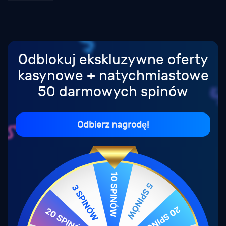
Odblokuj ekskluzywne oferty
kasynowe + natychmiastowe
50 darmowych spinów
Odbierz nagrodę!