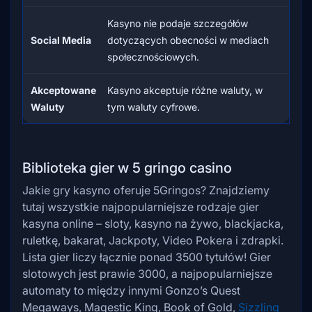
Kasyno nie podaje szczegółów
Social Media
dotyczących obecności w mediach
społecznościowych.
Akceptowane
Kasyno akceptuje różne waluty, w
Waluty
tym waluty cyfrowe.
Biblioteka gier w 5 gringo casino
Jakie gry kasyno oferuje 5Gringos? Znajdziemy
tutaj wszystkie najpopularniejsze rodzaje gier
kasyna online – sloty, kasyno na żywo, blackjacka,
ruletkę, bakarat, Jackpoty, Video Pokera i zdrapki.
Lista gier liczy łącznie ponad 3500 tytułów! Gier
slotowych jest prawie 3000, a najpopularniejsze
automaty to między innymi Gonzo’s Quest
Megaways, Magestic King, Book of Gold,
Sizzling