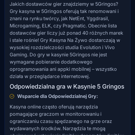
Jakich dostawców gier znajdziemy w 5Gringos?
Gry kasyna w 5Gringos oferują tak renomowani i
znani na rynku twórcy, jak NetEnt, Yggdrasil,
Microgaming, ELK, czy Pragmatic. Obecnie lista
dostawców gier liczy już ponad 40 różnych marek
i stale rośnie! Gry Kasyna Na Żywo dostarczają w
wysokiej rozdzielczości studia Evolution i Vivo
Gaming. Do gry w kasynie 5Gringos nie jest
wymagane pobieranie dodatkowego
oprogramowania ani appki mobilnej – wszystko
działa w przeglądarce internetowej.
Odpowiedzialna gra w Kasynie 5 Gringos
Wsparcie dla Odpowiedzialnej Gry:
Kasyna online często oferują narzędzia
pomagające graczom w monitorowaniu i
ograniczaniu czasu spędzanego na grze oraz
wydawanych środków. Narzędzia te mogą