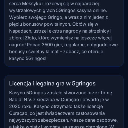
serca Meksyku i rozerwij się w najbardziej
wystrzałowych grach 5Gringos kasyna online.
Wybierz swojego Gringo, a wraz z nim jeden z
pięciu bonusów powitalnych. Obłów się w
Napadach, ustrzel ekstra nagrody na strzelnicy i
zbieraj Złoto, które wymienisz na jeszcze więcej
nagród! Ponad 3500 gier, regularne, cotygodniowe
bonusy i świetny klimat – zobacz, co oferuje
kasyno 5Gringos!
Licencja i legalna gra w 5gringos
Kasyno 5Gringos zostało stworzone przez firmę
Rabidi N.V. z siedzibą w Curaçao i otwarto je w
2020 roku. Kasyno otrzymało także licencję
Curaçao, co jest świadectwem zastosowania
najwyższych zabezpieczeń. Nasze dane osobowe,
a także wpłaty i wypłaty, są zawsze chronione. W