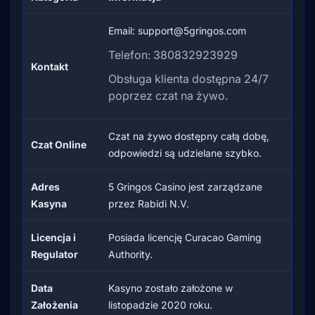
Email:
support@5gringos.com
Telefon: 380832923929
Kontakt
Obsługa klienta dostępna 24/7
poprzez czat na żywo.
Czat na żywo dostępny całą dobę,
Czat Online
odpowiedzi są udzielane szybko.
Adres
5 Gringos Casino jest zarządzane
Kasyna
przez Rabidi N.V.
Licencja i
Posiada licencję Curacao Gaming
Regulator
Authority.
Data
Kasyno zostało założone w
Założenia
listopadzie 2020 roku.