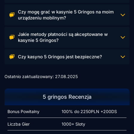
Czy mogę grać w kasynie 5 Gringos na moim
urządzeniu mobilnym?
Jakie metody płatności są akceptowane w
kasynie 5 Gringos?
Czy kasyno 5 Gringos jest bezpieczne?
Ostatnio zaktualizowany:
27.08.2025
5 gringos Recenzja
Bonus Powitalny
100% do 2250PLN +200DS
Liczba Gier
1000+ Sloty