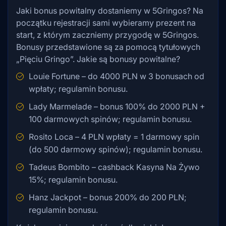
Jaki bonus powitalny dostaniemy w 5Gringos? Na
początku rejestracji sami wybieramy prezent na
start, z którym zaczniemy przygodę w 5Gringos.
Bonusy przedstawione są za pomocą tytułowych
„Pięciu Gringo”. Jakie są bonusy powitalne?
Louie Fortune – do 4000 PLN w 3 bonusach od
wpłaty; regulamin bonusu.
Lady Marmelade – bonus 100% do 2000 PLN +
100 darmowych spinów; regulamin bonusu.
Rosito Loca – 4 PLN wpłaty = 1 darmowy spin
(do 500 darmowy spinów); regulamin bonusu.
Tadeus Bombito – cashback Kasyna Na Żywo
15%; regulamin bonusu.
Hanz Jackpot – bonus 200% do 200 PLN;
regulamin bonusu.