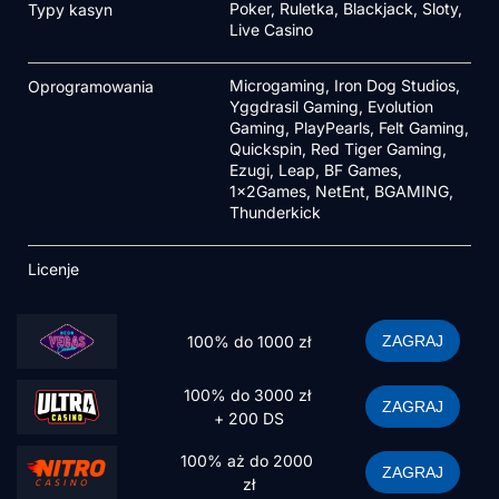
Poker, Ruletka, Blackjack, Sloty,
Typy kasyn
Live Casino
Microgaming, Iron Dog Studios,
Oprogramowania
Yggdrasil Gaming, Evolution
Gaming, PlayPearls, Felt Gaming,
Quickspin, Red Tiger Gaming,
Ezugi, Leap, BF Games,
1x2Games, NetEnt, BGAMING,
Thunderkick
Licenje
100% do 1000 zł
ZAGRAJ
100% do 3000 zł 
ZAGRAJ
+ 200 DS
100% aż do 2000 
ZAGRAJ
zł