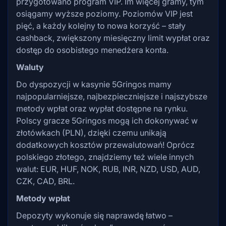
przygotowano program VIP. Im więcej gramy, tym
osiągamy wyższe poziomy. Poziomów VIP jest
pięć, a każdy kolejny to nowa korzyść – stały
cashback, zwiększony miesięczny limit wypłat oraz
dostęp do osobistego menedżera konta.
Waluty
Do dyspozycji w kasynie 5Gringos mamy
najpopularniejsze, najbezpieczniejsze i najszybsze
metody wpłat oraz wypłat dostępne na rynku.
Polscy gracze 5Gringos mogą ich dokonywać w
złotówkach (PLN), dzięki czemu unikają
dodatkowych kosztów przewalutowań! Oprócz
polskiego złotego, znajdziemy też wiele innych
walut: EUR, HUF, NOK, RUB, INR, NZD, USD, AUD,
CZK, CAD, BRL.
Metody wpłat
Depozyty wykonuje się naprawdę łatwo –