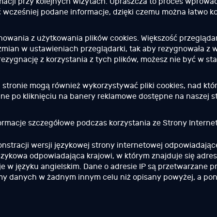
acji przy kolejnych wizytach. Upraszcza to proces wprow
wcześniej podane informacje, dzięki czemu można łatwo kor
owania z użytkowania plików cookies. Większość przegląda
zmian w ustawieniach przeglądarki, tak aby rezygnowała z wy
 rezygnację z korzystania z tych plików, możesz nie być w s
 stronie mogą również wykorzystywać pliki cookies, nad któr
ane po kliknięciu na banery reklamowe dostępne na naszej s
ormacje szczegółowe podczas korzystania ze Strony Interne
onstracji wersji językowej strony internetowej odpowiadają
językowa odpowiadająca krajowi, w którym znajduje się adres
e w języku angielskim. Dane o adresie IP są przetwarzane p
rzamy danych w żadnym innym celu niż opisany powyżej, a 