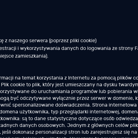
 z naszego serwera (poprzez pliki cookie)
racji i wykorzystywania danych do logowania ze strony Fac
miejsce zamieszkania).
cji na temat korzystania z Internetu za pomocą plików cook
Plik cookie to plik, który jest umieszczany na dysku twardy
ykorzystywane do uruchamiania programów lub pobierania wi
ogą być odczytywane wyłącznie przez serwer w domenie, któ
ewnić spersonalizowane doświadczenia. Strona internetowa 
i, domena użytkownika, typ przeglądarki internetowej, domena
tkownika: są to dane statystyczne dotyczące osób odwiedzaj
acji żadnych danych osobowych. Jednym z głównych celów pl
 jeśli dokonasz personalizacji stron lub zarejestrujesz się na 