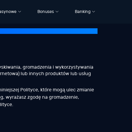
Kasynowe
Bonuses
Banking
zyskiwania, gromadzenia i wykorzystywania
ternetowa) lub innych produktów lub usług
iniejszej Polityce, które mogą ulec zmianie
ug, wyrażasz zgodę na gromadzenie,
ityce.