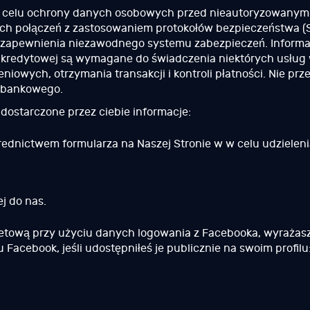
 w celu ochrony danych osobowych przed nieautoryzowany
h połączeń z zastosowaniem protokołów bezpieczeństwa (S
zapewnienia niezawodnego systemu zabezpieczeń. Informacj
 kredytowej są wymagane do świadczenia niektórych usług 
iowych, otrzymania transakcji i kontroli płatności. Nie prz
a bankowego.
dostarczone przez ciebie informacje:
ednictwem formularza na Naszej Stronie w w celu udzieleni
j do nas.
rnetową przy użyciu danych logowania z Facebooka, wyrażas
u Facebook, jeśli udostępniłeś je publicznie na swoim profilu