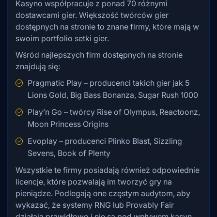
Kasyno współpracuje z ponad 70 różnymi
dostawcami gier. Większość twórców gier
dostępnych na stronie to znane firmy, które mają w
swoim portfolio setki gier.
Wśród najlepszych firm dostępnych na stronie
znajdują się:
Pragmatic Play – producenci takich gier jak 5
Lions Gold, Big Bass Bonanza, Sugar Rush 1000
Play’n Go – twórcy Rise of Olympus, Reactoonz,
Moon Princess Origins
Evoplay – producenci Plinko Blast, Sizzling
Sevens, Book of Plenty
Wszystkie te firmy posiadają również odpowiednie
licencje, które pozwalają im tworzyć gry na
pieniądze. Podlegają one częstym audytom, aby
wykazać, że systemy RNG lub Provably Fair
działają prawidłowo i nie są pod wpływem kasyn.