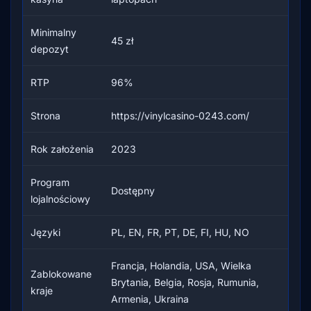
Minimalny
45 zł
depozyt
RTP
96%
Strona
https://vinylcasino-0243.com/
Rok założenia
2023
Program
Dostępny
lojalnościowy
Języki
PL, EN, FR, PT, DE, FI, HU, NO
Francja, Holandia, USA, Wielka
Zablokowane
Brytania, Belgia, Rosja, Rumunia,
kraje
Armenia, Ukraina