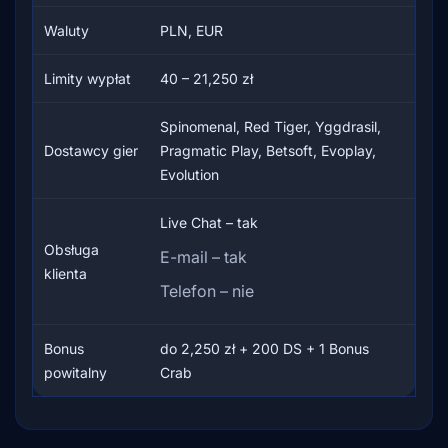
Waluty
PLN, EUR
Limity wypłat
40 – 21,250 zł
Spinomenal, Red Tiger, Yggdrasil,
Dostawcy gier
Pragmatic Play, Betsoft, Evoplay,
Evolution
Live Chat – tak
Obsługa
E-mail – tak
klienta
Telefon – nie
Bonus
do 2,250 zł + 200 DS + 1 Bonus
powitalny
Crab