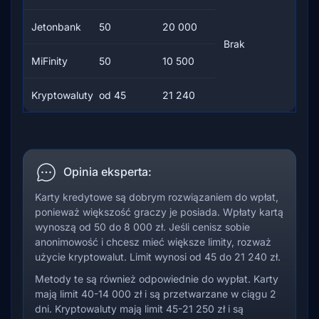
Jetonbank
50
20 000
Brak
MiFinity
50
10 500
Kryptowaluty
od 45
21 240
Opinia eksperta:
Karty kredytowe są dobrym rozwiązaniem do wpłat,
ponieważ większość graczy je posiada. Wpłaty kartą
wynoszą od 50 do 8 000 zł. Jeśli cenisz sobie
anonimowość i chcesz mieć większe limity, rozważ
użycie kryptowalut. Limit wynosi od 45 do 21 240 zł.
Metody te są również odpowiednie do wypłat. Karty
mają limit 40-14 000 zł i są przetwarzane w ciągu 2
dni. Kryptowaluty mają limit 45-21 250 zł i są