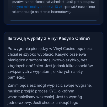
przetwarzane niemal natychmiast. Jeśli potrzebujesz
kasyno minimalny depozyt 10 zł
, sprawdź nasze inne
rekomendacje na stronie internetowej.
Ile trwają wypłaty z Vinyl Kasyno Online?
Po wygraniu pieniędzy w Vinyl Casino będziesz
chciał je szybko wypłacić. Kasyno przelewa
pieniądze graczom stosunkowo szybko, bez
zbędnych opóźnień. Jest jednak kilka aspektów
związanych z wypłatami, o których należy
pamiętać.
Zanim będziesz mógł wypłacić swoje wygrane,
musisz przejść proces KYC, o którym
wspomnieliśmy wcześniej. Jest to wymóg
jednorazowy. Jeśli chcesz uniknąć tego