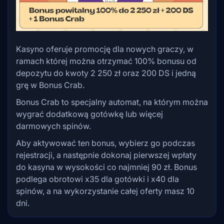
Kasyno oferuje promocję dla nowych graczy, w
ramach której można otrzymać 100% bonusu od
depozytu do kwoty 2 250 zł oraz 200 DS i jedną
grę w Bonus Crab.
Bonus Crab to specjalny automat, na którym można
wygrać dodatkową gotówkę lub więcej
darmowych spinów.
Aby aktywować ten bonus, wybierz go podczas
rejestracji, a następnie dokonaj pierwszej wpłaty
do kasyna w wysokości co najmniej 90 zł. Bonus
podlega obrotowi x35 dla gotówki i x40 dla
spinów, a na wykorzystanie całej oferty masz 10
dni.