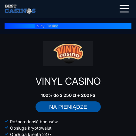
»
Kasyno PL Online
Vinyl Casino
VINYL CASINO
100% do 2 250 zł + 200 FS
NA PIENIĄDZE
Różnorodność bonusów
Obsługa kryptowalut
Obsługa klienta 24/7