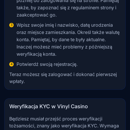
później do zalogowania się na stronie. Pamiętaj
także, by zapoznać się z regulaminem strony i
zaakceptować go.
Wpisz swoje imię i nazwisko, datę urodzenia
oraz miejsce zamieszkania. Określ także walutę
konta. Pamiętaj, by dane te były aktualne.
Inaczej możesz mieć problemy z późniejszą
weryfikacją konta.
Potwierdź swoją rejestrację.
Teraz możesz się zalogować i dokonać pierwszej
wpłaty.
Weryfikacja KYC w Vinyl Casino
Będziesz musiał przejść proces weryfikacji
tożsamości, znany jako weryfikacja KYC. Wymaga