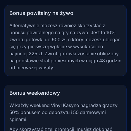
Bonus powitalny na żywo
Alternatywnie możesz również skorzystać z
bonusu powitalnego na gry na żywo. Jest to 10%
zwrotu gotówki do 900 zł, o który możesz ubiegać
się przy pierwszej wpłacie w wysokości co
najmniej 225 zł. Zwrot gotówki zostanie obliczony
na podstawie strat poniesionych w ciągu 48 godzin
od pierwszej wpłaty.
Bonus weekendowy
W każdy weekend Vinyl Kasyno nagradza graczy
50% bonusem od depozytu i 50 darmowymi
spinami.
Aby skorzystać z tej promocji, musisz dokonać