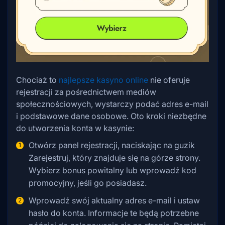
Chociaż to
najlepsze kasyno online
nie oferuje
rejestracji za pośrednictwem mediów
społecznościowych, wystarczy podać adres e-mail
i podstawowe dane osobowe. Oto kroki niezbędne
do utworzenia konta w kasynie:
Otwórz panel rejestracji, naciskając na guzik
Zarejestruj, który znajduje się na górze strony.
Wybierz bonus powitalny lub wprowadź kod
promocyjny, jeśli go posiadasz.
Wprowadź swój aktualny adres e-mail i ustaw
hasło do konta. Informacje te będą potrzebne