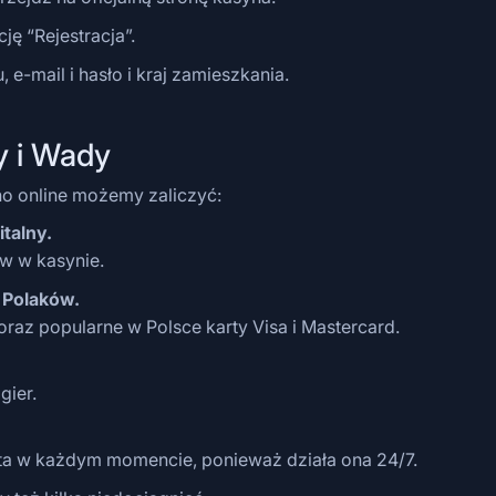
ję “Rejestracja”.
 e-mail i hasło i kraj zamieszkania.
y i Wady
no online możemy zaliczyć:
talny.
w w kasynie.
 Polaków.
oraz popularne w Polsce karty Visa i Mastercard.
gier.
nta w każdym momencie, ponieważ działa ona 24/7.