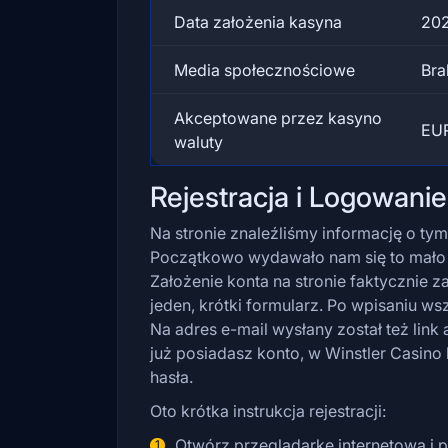
Data założenia kasyna
20
Media społecznościowe
Bra
Akceptowane przez kasyno
EU
waluty
Rejestracja i Logowanie
Na stronie znaleźliśmy informację o tym,
Początkowo wydawało nam się to mało re
Założenie konta na stronie faktycznie z
jeden, krótki formularz. Po wpisaniu ws
Na adres e-mail wysłany został też link
już posiadasz konto, w Winstler Casino
hasła.
Oto krótka instrukcja rejestracji:
Otwórz przeglądarkę internetową i pr