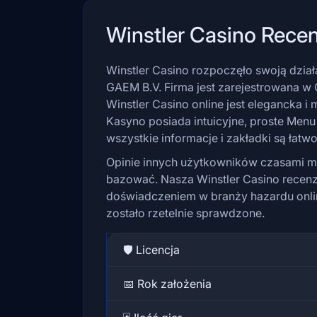
Winstler Casino Recen
Winstler Casino rozpoczęło swoją dzia
GAEM B.V. Firma jest zarejestrowana w
Winstler Casino online jest elegancka i 
Kasyno posiada intuicyjne, proste Menu
wszystkie informacje i zakładki są łatw
Opinie innych użytkowników czasami m
bazować. Nasza Winstler Casino recenz
doświadczeniem w branży hazardu onl
zostało rzetelnie sprawdzone.
🛡️ Licencja
📅 Rok założenia