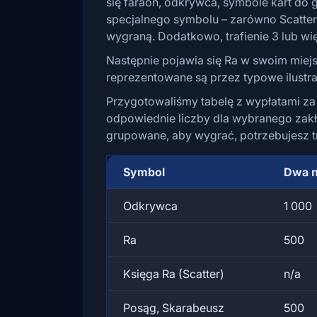
się faraon, odkrywca, symbole kart do g
specjalnego symbolu – zarówno Scatter,
wygraną. Dodatkowo, trafienie 3 lub w
Następnie pojawia się Ra w swoim miej
reprezentowane są przez typowe ilustracje
Przygotowaliśmy tabelę z wypłatami z
odpowiednie liczby dla wybranego zakład
grupowane, aby wygrać, potrzebujesz tr
Symbol
Dwa na
Odkrywca
1 000
Ra
500
Księga Ra (Scatter)
n/a
Posąg, Skarabeusz
500