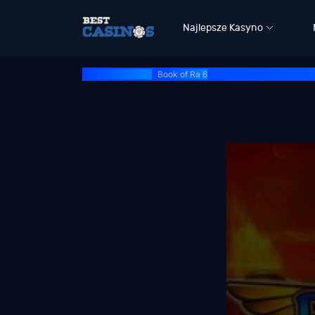
Najlepsze Kasyno
»
Kasyno PL Online
Book of Ra 6