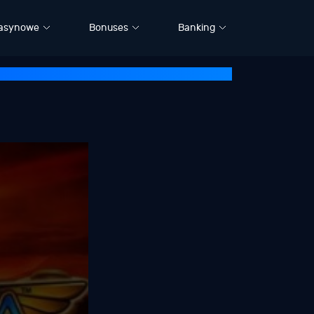
Kasynowe
Bonuses
Banking