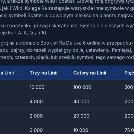
ry, a także symbole Wild i Scatter. Główną rolę odgrywa tytu
 jak i Wild. Księga Ra zastępuje wszystkie inne symbole w 
ięcej symboli Scatter w dowolnym miejscu na planszy nagr
scu spoczynku, posąg i skarabeusz. Symbole o niższych wyp
 kart A, K, Q, J i 10.
a grę na automacie Book of Ra Deluxe 6 online w przypadk
u, zajrzyj do tabeli wypłat gry po jej ustawieniu. Pamiętaj
zech, czterech, pięciu lub sześciu symboli tego samego rod
 Linii
Trzy na Linii
Cztery na Linii
Pięć
10 000
100 000
500
4 000
40 000
200
2 000
20 000
200
3 000
10 000
75 