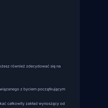
ożesz również zdecydować się na
związanego z byciem początkującym
zyskać całkowity zakład wynoszący od