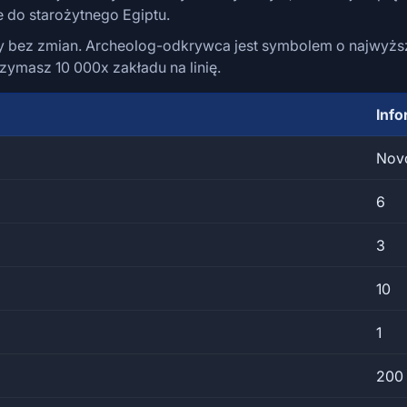
e do starożytnego Egiptu.
 bez zmian. Archeolog-odkrywca jest symbolem o najwyższej
rzymasz 10 000x zakładu na linię.
Info
Nov
6
3
10
1
200